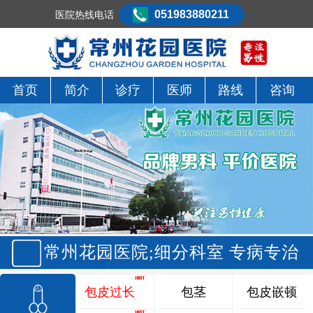
051983880211
医院热线电话
首页
简介
诊疗
医师
路线
咨询
常州花园医院;细分科室 专病专治
包皮过长
包茎
包皮嵌顿