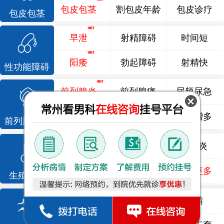
包皮包茎
割包皮年龄
包皮诊疗
包皮包茎
早泄
射精障碍
时间短
阳痿
勃起障碍
射精快
性功能障碍
前列腺炎
前列腺痛
尿频尿急
前列腺增生
排尿不畅
夜尿增多
前列腺疾病
龟头炎
睾丸炎
尿道炎
尿相关
泌尿感染
了解更多
生殖感染
死精
少精
弱精