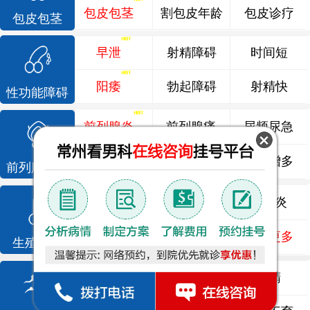
包皮包茎
割包皮年龄
包皮诊疗
包皮包茎
早泄
射精障碍
时间短
阳痿
勃起障碍
射精快
性功能障碍
前列腺炎
前列腺痛
尿频尿急
前列腺增生
排尿不畅
夜尿增多
前列腺疾病
龟头炎
睾丸炎
尿道炎
尿相关
泌尿感染
了解更多
生殖感染
死精
少精
弱精