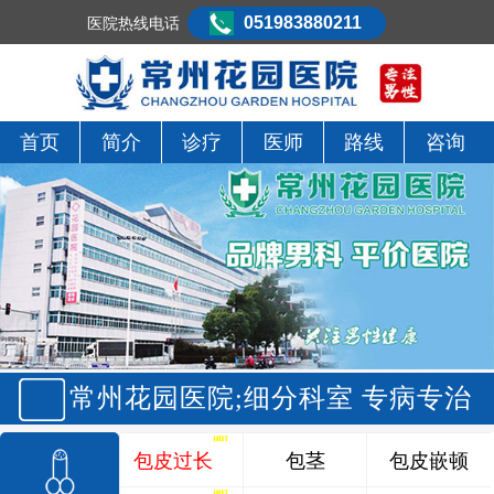
051983880211
医院热线电话
首页
简介
诊疗
医师
路线
咨询
常州花园医院;细分科室 专病专治
包皮过长
包茎
包皮嵌顿