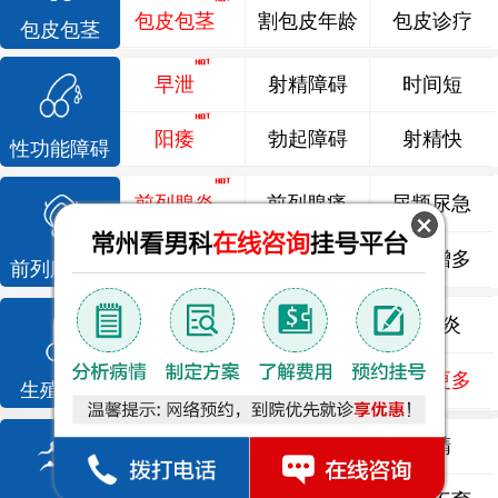
包皮包茎
割包皮年龄
包皮诊疗
包皮包茎
早泄
射精障碍
时间短
阳痿
勃起障碍
射精快
性功能障碍
前列腺炎
前列腺痛
尿频尿急
前列腺增生
排尿不畅
夜尿增多
前列腺疾病
龟头炎
睾丸炎
尿道炎
尿相关
泌尿感染
了解更多
生殖感染
死精
少精
弱精