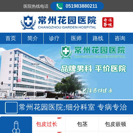
051983880211
医院热线电话
首页
简介
诊疗
医师
路线
咨询
常州花园医院;细分科室 专病专治
包皮过长
包茎
包皮嵌顿